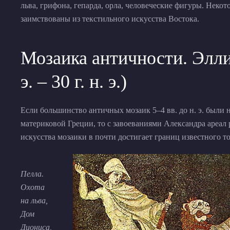
льва, грифона, гепарда, орла, человеческие фигуры. Нек
заимствованы из текстильного искусства Востока.
Мозаика античности. Эллин
э. – 30 г. н. э.)
Если большинство античных мозаик 5–4 вв. до н. э. были
материковой Греции, то с завоеваниями Александра ареал 
искусства мозаики в почти достигает границ известного т
Пелла.
Охота
на льва,
Дом
Диониса,