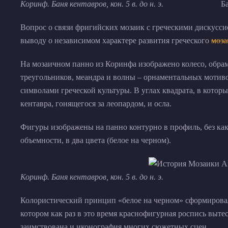
Коринф. Баня кентавров, кон. 5 в. до н. э.
Вопрос о связи фригийских мозаик с греческими дискусси
выводу о независимом характере развития греческого
моза
На мозаичном панно из Коринфа изображено колесо, обра
треугольников, меандра и волны – орнаментальных мотиво
символами греческой культуры. В углах квадрата, в кото
кентавра, гонящегося за леопардом, и осла.
Фигуры изображены на панно контурно в профиль, без ка
объемности, в два цвета (белое на черном).
Коринф. Баня кентавров, кон. 5 в. до н. э.
Колористический принцип «белое на черном» сформирова
котором как раз в это время краснофигурная роспись выт
заимствована и иконография многих сюжетных сцен.