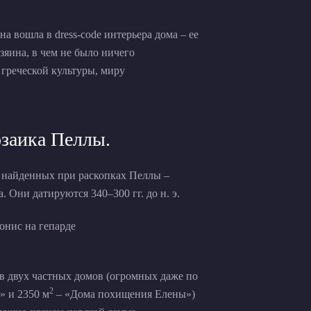
а вошла в dress-code интерьера дома – ее
озяина, в чем не было ничего
 греческой культуры, миру
заика Пеллы.
, найденных при раскопках Пеллы –
 Они датируются 340–300 гг. до н. э.
в двух частных домов (огромных даже по
2
» и 2350 м
– «Дома похищения Елены»)