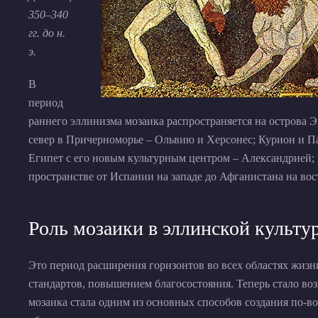
350–340
гг. до н.
э.
В
период
раннего эллинизма мозаика распространяется на острова 
север в Причерноморье – Ольвию и Херсонес; Курион и Па
Египет с его новым культурным центром – Александрией; 
пространстве от Испании на западе до Афганистана на вос
Роль мозаики в эллинской культу
Это период расширения горизонтов во всех областях жиз
стандартов, повышением благосостояния. Теперь стало во
мозаика стала одним из основных способов создания по-в