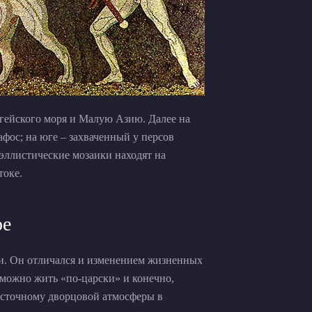
Эгейского моря и Малую Азию. Далее на
фос; на юге – захваченный у персов
эллистические мозаики находят на
токе.
ре
ни. Он отличался и изменением жизненных
зможно жить «по-царски» и конечно,
осточному дворцовой атмосферы в