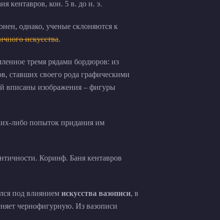
онен, однако, ученые склоняются к
ичного искусства
.
мленное тремя рядами бордюров: из
в, ставших своего рода графическими
рый вписаны изображения – фигуры
ких-либо попыток придания им
лся под влиянием
искусства вазописи
, в
есняет чернофигурную. Из вазописи