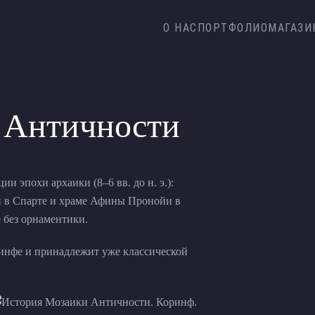
О НАС
ПОРТФОЛИО
МАГАЗИ
 Античности
и эпохи архаики (8–6 вв. до н. э.):
 в Спарте и храме Афины Пронойи в
е без орнаментики.
ринфе и принадлежит уже классической