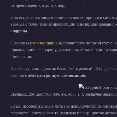
не превзойденным до сих пор.
Она встречается лишь в немногих домах, причем в самом 
важные с точки зрения презентации и позиционирования 
андроны
.
Обычно
мозаичные панно
располагались по такой схеме: 
примыкавшего к андрону, дальше – маленькое панно-коврик
помещения.
Поскольку панно должно было иметь равный обзор для всех
обычно имело
центричную композицию
.
Эретрия. Дом мозаики, нач. 4 в. до н. э. Помещение андрон
Среди изобразительных мотивов используются стилизова
пальметты, листьев аканта, завитков плюща, цветов лотоса