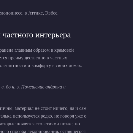
елопоннесе, в Аттике, Эвбее.
 частного интерьера
транена главным образом в храмовой
ается преимущественно в частных
элегантности и комфорту в своих домах.
 в. до н. э. Помещение андрона и
ичны, материал не стоит ничего, да и сам
галька используется редко, не говоря уже о
которые появятся столетиями позже, но
тного способа декорирования, оставшегося