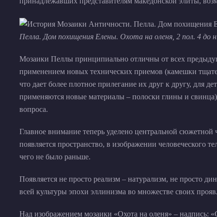
принадлежавших представителям македонской элиты, возм
Пелла. Дом похищения Елены. Охота на оленя, 2 пол. 4 до 
Мозаики Пеллы принципиально отличны от всех предыдущ
применением новых технических приемов (камешки тщате
что дает более плотное прилегание их друг к другу, для д
применяются новые материалы – полоски глины и свинца
вопроса.
Главное внимание теперь уделено центральной сюжетной 
появляется пространство, в изображении человеческого тел
чего не было раньше.
Появляется не просто реализм – натурализм, не просто ди
всей культуры эпохи эллинизма во множестве своих прояв
Над изображением мозаики «Охота на оленя» – надпись: «G