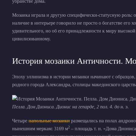
убранстве дома.
Мозаика играла и другую специфически-статусную роль: он
наличие в интерьере говорило не просто о богатстве его х
удивительного, но об его принадлежности к миру высокой
цивилизованному.
История мозаики Античности. Мо
Эпоху эллинизма в истории мозаики начинают с образцов
родного города Александра, столицы македонского царства.
Пелла. Дом Диониса. Дионис на гепарде, 2 пол. 4. до н. э.
Четыре
напольные мозаики
размещались на полах андроно
2
нынешним меркам: 3169 м
– площадь т. н. «Дома Диониса