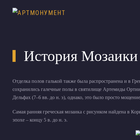
История Мозаики
Отделка полов галькой также была распространена и в Греци
сохранились галечные полы в святилище Артемиды Ортии
Дельфах (7–6 вв. до н. э), однако, это было просто мощени
Самая ранняя греческая мозаика с рисунком найдена в Ко
эпохе – концу 5 в. до н. э.