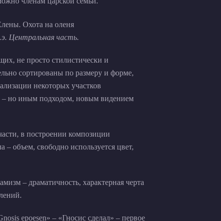
ожно членам царской семьи.
н.э. Центральная часть.
их, не просто стилистически и
льно сортированы по размеру и форме,
етализации некоторых участков
) – но иным подходом, новым видением
части, в построении композиции
а – объем, свободно используется цвет,
намизм – драматичность, характерная черта
лений.
nosis epoesen» – «Гносис сделал» – первое