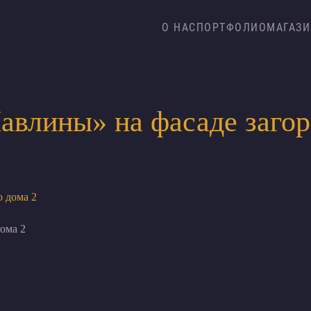
О НАС
ПОРТФОЛИО
МАГАЗИ
авлины» на фасаде загор
ома 2