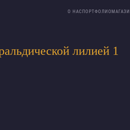
О НАС
ПОРТФОЛИО
МАГАЗИ
ральдической лилией 1