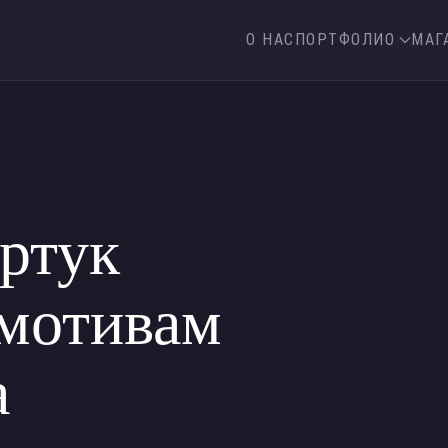
О НАС
ПОРТФОЛИО
МАГ
ртук
 мотивам
а